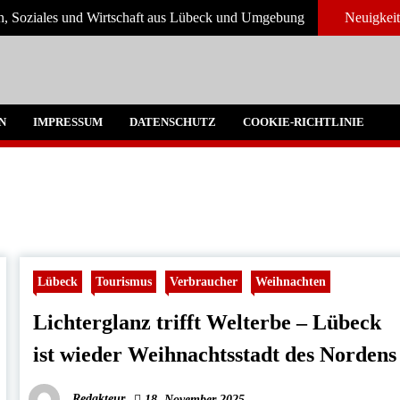
en, Soziales und Wirtschaft aus Lübeck und Umgebung
Neuigkei
und Umgebeung
N
IMPRESSUM
DATENSCHUTZ
COOKIE-RICHTLINIE
Lübeck
Tourismus
Verbraucher
Weihnachten
Lichterglanz trifft Welterbe – Lübeck
ist wieder Weihnachtsstadt des Nordens
Redakteur
18. November 2025