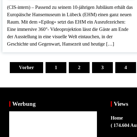
(CIS-intern) – Passend zu seinem 10-jährigen Jubiläum erhält das
Europäische Hansemuseum in Lübeck (EHM) einen ganz neuen
Raum. Mit dem »Epilog« setzt das EHM ein Ausrufezeichen:
Eine immersive 360°- Videoprojektion lässt die Gäste am Ende
der Ausstellung in eine visuelle Welt eintauchen, in der
Geschichte und Gegenwart, Hansezeit und heutige […]
Seitennummerierung
der
Vorher
1
2
3
4
Beiträge
Werbung
Views
Home
( 174.604 Au