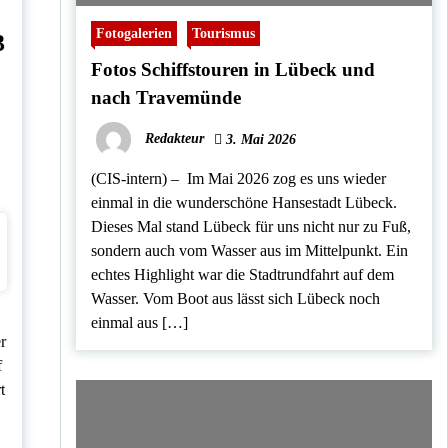
n
L
c
z
a
ü
k
u
Fotogalerien
Tourismus
c
3
b
r
h
e
T
Fotos Schiffstouren in Lübeck und
t
c
e
s
k
i
nach Travemünde
s
l
t
n
a
Redakteur
3. Mai 2026
a
d
h
t
m
(CIS-intern) – Im Mai 2026 zog es uns wieder
d
e
e
einmal in die wunderschöne Hansestadt Lübeck.
a
s
u
Dieses Mal stand Lübeck für uns nicht nur zu Fuß,
N
f
o
sondern auch vom Wasser aus im Mittelpunkt. Ein
r
echtes Highlight war die Stadtrundfahrt auf dem
d
e
Wasser. Vom Boot aus lässt sich Lübeck noch
n
einmal aus […]
s
r
f
t