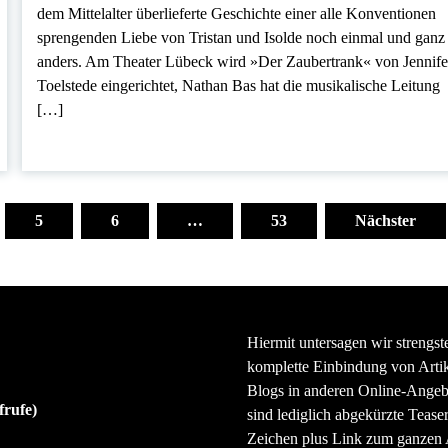
dem Mittelalter überlieferte Geschichte einer alle Konventionen
sprengenden Liebe von Tristan und Isolde noch einmal und ganz
anders. Am Theater Lübeck wird »Der Zaubertrank« von Jennife
Toelstede eingerichtet, Nathan Bas hat die musikalische Leitung
[…]
5
6
…
53
Nächster
Hiermit untersagen wir strengst
komplette Einbindung von Artik
Blogs in anderen Online-Angeb
frufe)
sind lediglich abgekürzte Teaser
Zeichen plus Link zum ganzen A