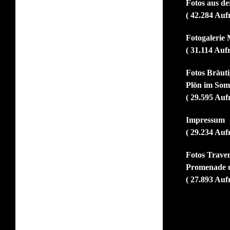
Fotos aus d
( 42.284 Auf
Fotogalerie 
( 31.114 Auf
Fotos Bräut
Plön im So
( 29.595 Auf
Impressum
( 29.234 Auf
Fotos Trave
Promenade u
( 27.893 Auf