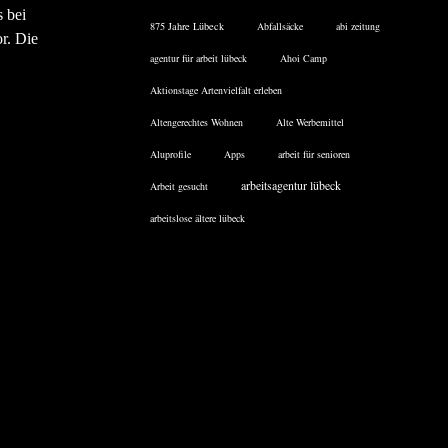
 bei
875 Jahre Lübeck
Abfallsäcke
abi zeitung
or. Die
agentur für arbeit lübeck
Ahoi Camp
Aktionstage Artenvielfalt erleben
Altengerechtes Wohnen
Alte Werbemittel
Aluprofile
Apps
arbeit für senioren
arbeitsagentur lübeck
Arbeit gesucht
arbeitslose ältere lübeck