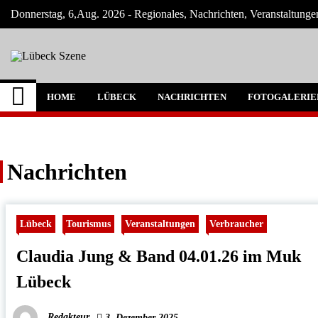
Skip
Donnerstag, 6,Aug. 2026 - Regionales, Nachrichten, Veranstaltung
to
content
Lübeck Szene
Neuigkeiten und Nachrichten aus Lübeck 
HOME
LÜBECK
NACHRICHTEN
FOTOGALERIE
Nachrichten
Lübeck
Tourismus
Veranstaltungen
Verbraucher
Claudia Jung & Band 04.01.26 im Muk
Lübeck
Redakteur
3. Dezember 2025