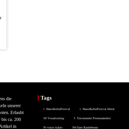
r
Tags
ens die
eln unserer
1. HanseKulturFestival
1. HanseKulturFestival lübeck
oten. Erlaubt
3D Visualisierung
5. Travemünder Promenadenfest
 bis ca. 200
rtikel in
50 voices tickets
300 Euro Kinderbonus