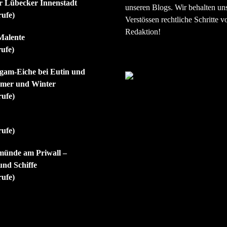
er Lübecker Innenstadt
unseren Blogs. Wir behalten uns
rufe)
Verstössen rechtliche Schritte v
Redaktion!
Malente
rufe)
igam-Eiche bei Eutin und
mmer und Winter
rufe)
rufe)
münde am Priwall –
nd Schiffe
rufe)